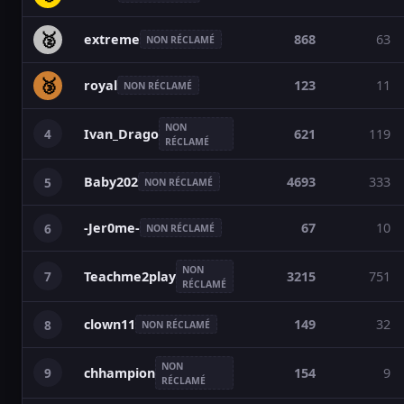
🥈
extreme
868
63
NON RÉCLAMÉ
🥉
royal
123
11
NON RÉCLAMÉ
NON
4
621
119
Ivan_Drago
RÉCLAMÉ
Baby202
4693
333
5
NON RÉCLAMÉ
-Jer0me-
67
10
6
NON RÉCLAMÉ
NON
7
3215
751
Teachme2play
RÉCLAMÉ
clown11
149
32
8
NON RÉCLAMÉ
NON
9
154
9
chhampion
RÉCLAMÉ