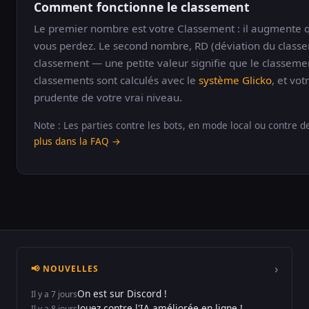
Comment fonctionne le classement
Le premier nombre est votre Classement : il augmente
vous perdez. Le second nombre, RD (déviation du classe
classement — une petite valeur signifie que le classemen
classements sont calculés avec le
système Glicko
, et vo
prudente de votre vrai niveau.
Note : Les parties contre les bots, en mode local ou contre 
plus dans la FAQ →
›
📢 NOUVELLES
On est sur Discord !
Il y a 7 jours
Jouez contre l'IA améliorée en ligne !
Il y a 8 jours