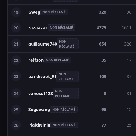
Gweg
320
96
19
NON RÉCLAMÉ
zazaazaz
4775
1611
20
NON RÉCLAMÉ
NON
21
654
320
guillaume740
RÉCLAMÉ
relfson
35
17
22
NON RÉCLAMÉ
NON
23
109
37
bandicoot_91
RÉCLAMÉ
NON
24
8
31
vaness1123
RÉCLAMÉ
Zugswang
96
12
25
NON RÉCLAMÉ
PlaidNinja
77
25
26
NON RÉCLAMÉ