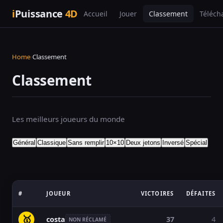
i
Puissance
4D
Accueil
Jouer
Classement
Téléch
Home
›
Classement
Classement
Les meilleurs joueurs du monde
Général
Classique
Sans remplir
10×10
Deux jetons
Inversé
Spécial
#
JOUEUR
VICTOIRES
DÉFAITES
🥇
costa
37
4
NON RÉCLAMÉ