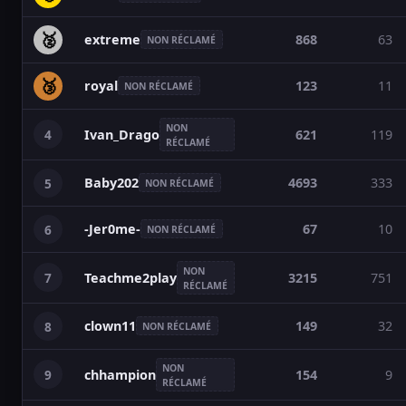
🥈
extreme
868
63
NON RÉCLAMÉ
🥉
royal
123
11
NON RÉCLAMÉ
NON
4
621
119
Ivan_Drago
RÉCLAMÉ
Baby202
4693
333
5
NON RÉCLAMÉ
-Jer0me-
67
10
6
NON RÉCLAMÉ
NON
7
3215
751
Teachme2play
RÉCLAMÉ
clown11
149
32
8
NON RÉCLAMÉ
NON
9
154
9
chhampion
RÉCLAMÉ