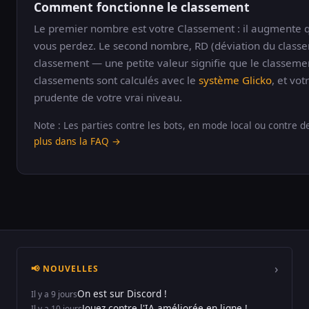
Comment fonctionne le classement
Le premier nombre est votre Classement : il augmente
vous perdez. Le second nombre, RD (déviation du classe
classement — une petite valeur signifie que le classemen
classements sont calculés avec le
système Glicko
, et vo
prudente de votre vrai niveau.
Note : Les parties contre les bots, en mode local ou contre 
plus dans la FAQ →
›
📢 NOUVELLES
On est sur Discord !
Il y a 9 jours
Jouez contre l'IA améliorée en ligne !
Il y a 10 jours