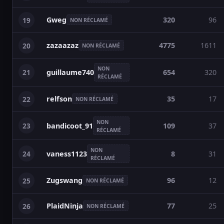
Gweg
320
96
19
NON RÉCLAMÉ
zazaazaz
4775
1611
20
NON RÉCLAMÉ
NON
21
654
320
guillaume740
RÉCLAMÉ
relfson
35
17
22
NON RÉCLAMÉ
NON
23
109
37
bandicoot_91
RÉCLAMÉ
NON
24
8
31
vaness1123
RÉCLAMÉ
Zugswang
96
12
25
NON RÉCLAMÉ
PlaidNinja
77
25
26
NON RÉCLAMÉ