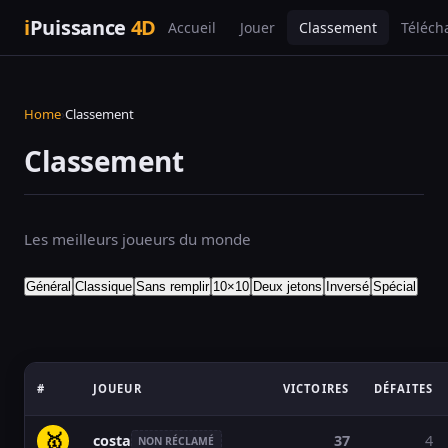
i
Puissance
4D
Accueil
Jouer
Classement
Téléch
Home
›
Classement
Classement
Les meilleurs joueurs du monde
Général
Classique
Sans remplir
10×10
Deux jetons
Inversé
Spécial
#
JOUEUR
VICTOIRES
DÉFAITES
🥇
costa
37
4
NON RÉCLAMÉ