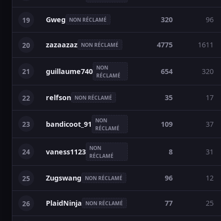
Gweg
320
96
19
NON RÉCLAMÉ
zazaazaz
4775
1611
20
NON RÉCLAMÉ
NON
21
654
320
guillaume740
RÉCLAMÉ
relfson
35
17
22
NON RÉCLAMÉ
NON
23
109
37
bandicoot_91
RÉCLAMÉ
NON
24
8
31
vaness1123
RÉCLAMÉ
Zugswang
96
12
25
NON RÉCLAMÉ
PlaidNinja
77
25
26
NON RÉCLAMÉ