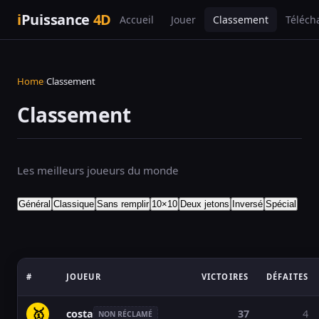
i
Puissance
4D
Accueil
Jouer
Classement
Téléch
Home
›
Classement
Classement
Les meilleurs joueurs du monde
Général
Classique
Sans remplir
10×10
Deux jetons
Inversé
Spécial
#
JOUEUR
VICTOIRES
DÉFAITES
🥇
costa
37
4
NON RÉCLAMÉ