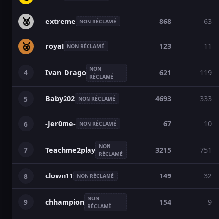
🥈
extreme
868
63
NON RÉCLAMÉ
🥉
royal
123
11
NON RÉCLAMÉ
NON
4
621
119
Ivan_Drago
RÉCLAMÉ
Baby202
4693
333
5
NON RÉCLAMÉ
-Jer0me-
67
10
6
NON RÉCLAMÉ
NON
7
3215
751
Teachme2play
RÉCLAMÉ
clown11
149
32
8
NON RÉCLAMÉ
NON
9
154
9
chhampion
RÉCLAMÉ