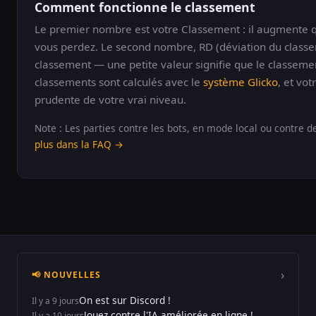
Comment fonctionne le classement
Le premier nombre est votre Classement : il augmente
vous perdez. Le second nombre, RD (déviation du classe
classement — une petite valeur signifie que le classemen
classements sont calculés avec le
système Glicko
, et vo
prudente de votre vrai niveau.
Note : Les parties contre les bots, en mode local ou contre 
plus dans la FAQ →
›
📢 NOUVELLES
On est sur Discord !
Il y a 9 jours
Jouez contre l'IA améliorée en ligne !
Il y a 10 jours